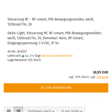
Steuerung RF - RF-smart, PIR-Bewegungsmelder, weiß,
120Grad/7m, 3V
Deko-Light, Steuerung RF, RF-smart, PIR-Bewegungsmelder,
weiß, 120Grad/7m, 3V, Dimmbar: Nein, RF-Smart,
Eingangsspannung: 3 V/DC, IP 54
Art.Nr.: 843527
Lieferzeit:
ca. 3-4 Tage
(Ausland abweichend)
Lagerbestand: 525 Stück
38,95 EUR
zzgl. 20% MwSt. zzgl.
Versand
IN DEN WARENKORB
Sortieren nach
pro Seite
Sortieren nach
8 pro Seite