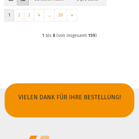
1
2
3
4
...
20
»
1
bis
8
(von insgesamt
159
)
VIELEN DANK FÜR IHRE BESTELLUNG!