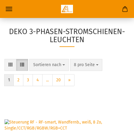
ONLINE-SHOP LICHT-AUSTRIA.AT
DEKO 3-PHASEN-STROMSCHIENEN-
LEUCHTEN
Sortieren nach
pro Seite
Sortieren nach
8 pro Seite
1
2
3
4
...
20
»