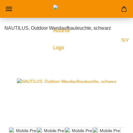
Online-Shop licht-austria.at
NAUTILUS, Outdoor Wandaufbauleuchte, schwarz
SLV