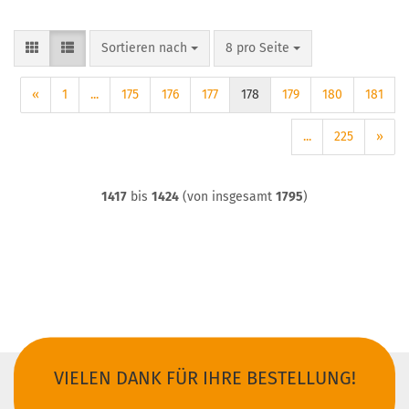
Sortieren nach
pro Seite
Sortieren nach
8 pro Seite
«
1
...
175
176
177
178
179
180
181
...
225
»
1417
bis
1424
(von insgesamt
1795
)
VIELEN DANK FÜR IHRE BESTELLUNG!