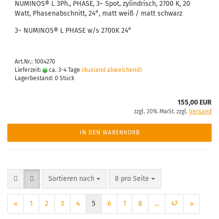
NUMINOS® L 3Ph., PHASE, 3~ Spot, zylindrisch, 2700 K, 20
Watt, Phasenabschnitt, 24°, matt weiß / matt schwarz
3~ NUMINOS® L PHASE w/s 2700K 24°
Art.Nr.: 1004270
Lieferzeit:
ca. 3-4 Tage
(Ausland abweichend)
Lagerbestand: 0 Stück
155,00 EUR
zzgl. 20% MwSt. zzgl.
Versand
IN DEN WARENKORB
Sortieren nach
pro Seite
Sortieren nach
8 pro Seite
«
1
2
3
4
5
6
7
8
...
47
»